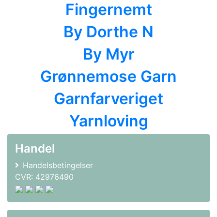
Fingernemt
By Dorthe N
By Myr
Grønnemose Garn
Garnfarveriget
Yarnloving
Handel
Handelsbetingelser
CVR: 42976490