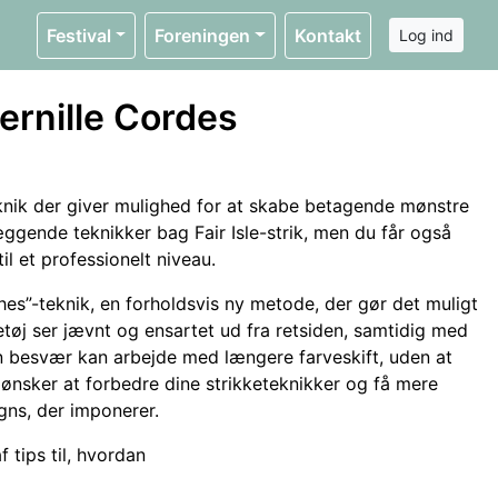
Festival
Foreningen
Kontakt
Log ind
Pernille Cordes
teknik der giver mulighed for at skabe betagende mønstre
ggende teknikker bag Fair Isle-strik, men du får også
il et professionelt niveau.
hes”-teknik, en forholdsvis ny metode, der gør det muligt
ketøj ser jævnt og ensartet ud fra retsiden, samtidig med
en besvær kan arbejde med længere farveskift, uden at
er ønsker at forbedre dine strikketeknikker og få mere
gns, der imponerer.
 tips til, hvordan