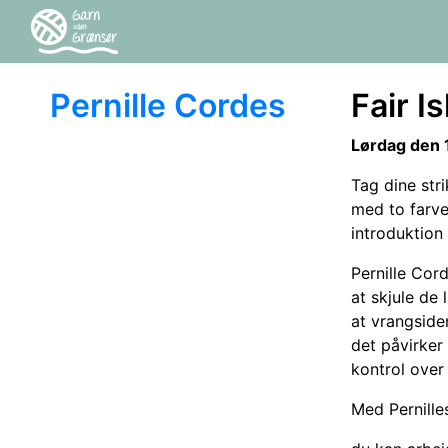
Pernille Cordes
Fair I
Lørdag den 1
Tag dine str
med to farve
introduktion 
Pernille Cor
at skjule de 
at vrangside
det påvirker 
kontrol over
Med Pernille