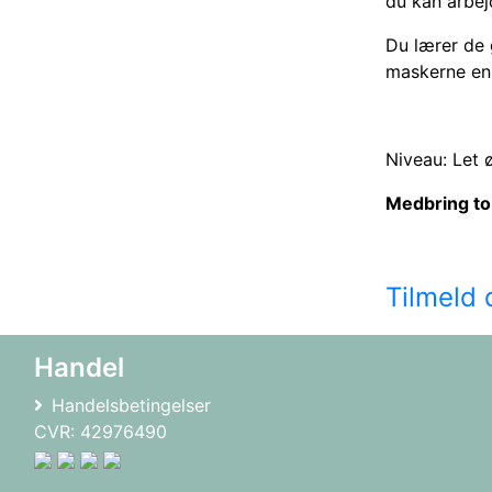
du kan arbej
Du lærer de 
maskerne ens
Niveau: Let 
Medbring to 
Tilmeld
Handel
Handelsbetingelser
CVR: 42976490