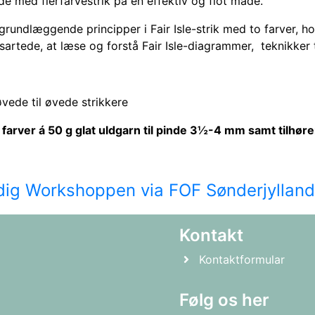
de med flerfarvestrik på en effektiv og flot måde.
grundlæggende principper i Fair Isle-strik med to farver, h
artede, at læse og forstå Fair Isle-diagrammer, teknikker t
øvede til øvede strikkere
farver á 50 g glat uldgarn til pinde 3½-4 mm samt tilhø
 dig Workshoppen via FOF Sønderjyllan
Kontakt
Kontaktformular
Følg os her