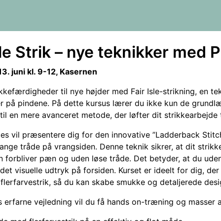
sle Strik – nye teknikker med 
3. juni kl. 9-12, Kasernen
ikkefærdigheder til nye højder med Fair Isle-strikning, en 
r på pindene. På dette kursus lærer du ikke kun de grundlæ
til en mere avanceret metode, der løfter dit strikkearbejde t
des vil præsentere dig for den innovative ”Ladderback Stitc
lange tråde på vrangsiden. Denne teknik sikrer, at dit strik
n forbliver pæn og uden løse tråde. Det betyder, at du ud
det visuelle udtryk på forsiden. Kurset er ideelt for dig, d
 flerfarvestrik, så du kan skabe smukke og detaljerede desi
s erfarne vejledning vil du få hands on-træning og masser af