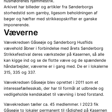
husmødrenes hjemmestrik.
Arkivet har billeder og artikler fra Sønderborgs
storhedstid som garnby, ligesom beholdningen af
bøger og hæfter med strikkeopskrifter er ganske
imponerende.
Væverne
Vævekredsen Gåseøje og Sønderborg Husflids
vævehold åbner i forbindelse med årets Sønderborg
Strikkefestival deres værksteder på Kasernen, så alle
kan kigge ind og se de flotte væve og de spændende
håndarbejder, væverne er i gang med. De er i lokalerne
315, 335 og 337.
Vævekredsen Gåseøje blev oprettet i 2011 som et
interessefællesskab, der har til formål at udbrede og
vedligeholde kendskabet til vævning i bred forstand.
Vævekredsen tæller ca. 45 medlemmer. I 2023 fik
Gåseøje to lokaler permanent til rådighed på Kasernen