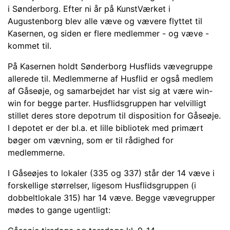
i Sønderborg. Efter ni år på KunstVærket i
Augustenborg blev alle væve og vævere flyttet til
Kasernen, og siden er flere medlemmer - og væve -
kommet til.
På Kasernen holdt Sønderborg Husflids vævegruppe
allerede til. Medlemmerne af Husflid er også medlem
af Gåseøje, og samarbejdet har vist sig at være win-
win for begge parter. Husflidsgruppen har velvilligt
stillet deres store depotrum til disposition for Gåseøje.
I depotet er der bl.a. et lille bibliotek med primært
bøger om vævning, som er til rådighed for
medlemmerne.
I Gåseøjes to lokaler (335 og 337) står der 14 væve i
forskellige størrelser, ligesom Husflidsgruppen (i
dobbeltlokale 315) har 14 væve. Begge vævegrupper
mødes to gange ugentligt: