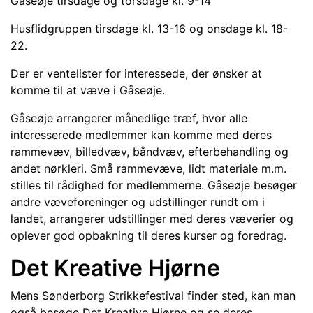
Gåseøje tirsdage og torsdage kl. 9-14
Husflidgruppen tirsdage kl. 13-16 og onsdage kl. 18-
22.
Der er ventelister for interessede, der ønsker at
komme til at væve i Gåseøje.
Gåseøje arrangerer månedlige træf, hvor alle
interesserede medlemmer kan komme med deres
rammevæv, billedvæv, båndvæv, efterbehandling og
andet nørkleri. Små rammevæve, lidt materiale m.m.
stilles til rådighed for medlemmerne. Gåseøje besøger
andre væveforeninger og udstillinger rundt om i
landet, arrangerer udstillinger med deres væverier og
oplever god opbakning til deres kurser og foredrag.
Det Kreative Hjørne
Mens Sønderborg Strikkefestival finder sted, kan man
også besøge Det Kreative Hjørne og se deres